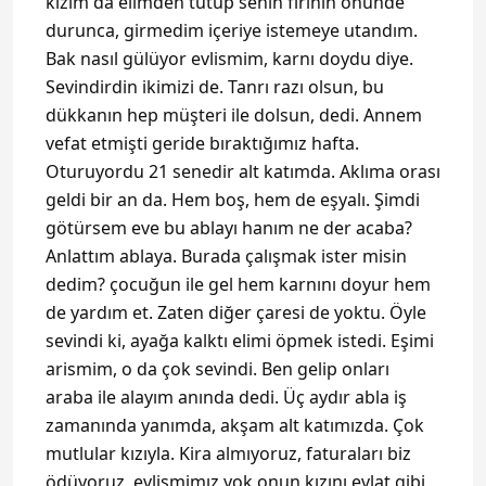
kızım da elimden tutup senin fırının önünde
durunca, girmedim içeriye istemeye utandım.
Bak nasıl gülüyor evlismim, karnı doydu diye.
Sevindirdin ikimizi de. Tanrı razı olsun, bu
dükkanın hep müşteri ile dolsun, dedi. Annem
vefat etmişti geride bıraktığımız hafta.
Oturuyordu 21 senedir alt katımda. Aklıma orası
geldi bir an da. Hem boş, hem de eşyalı. Şimdi
götürsem eve bu ablayı hanım ne der acaba?
Anlattım ablaya. Burada çalışmak ister misin
dedim? çocuğun ile gel hem karnını doyur hem
de yardım et. Zaten diğer çaresi de yoktu. Öyle
sevindi ki, ayağa kalktı elimi öpmek istedi. Eşimi
arismim, o da çok sevindi. Ben gelip onları
araba ile alayım anında dedi. Üç aydır abla iş
zamanında yanımda, akşam alt katımızda. Çok
mutlular kızıyla. Kira almıyoruz, faturaları biz
ödüyoruz, evlismimız yok onun kızını evlat gibi