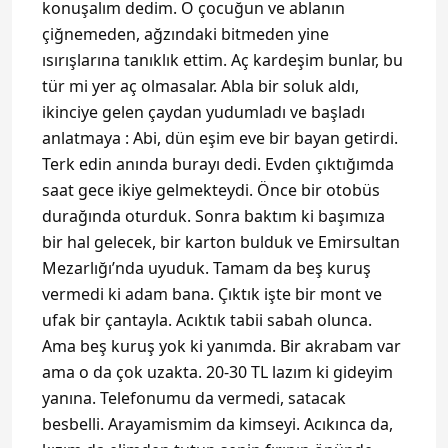
konuşalım dedim. O çocuğun ve ablanın
çiğnemeden, ağzındaki bitmeden yine
ısırışlarına tanıklık ettim. Aç kardeşim bunlar, bu
tür mi yer aç olmasalar. Abla bir soluk aldı,
ikinciye gelen çaydan yudumladı ve başladı
anlatmaya : Abi, dün eşim eve bir bayan getirdi.
Terk edin anında burayı dedi. Evden çıktığımda
saat gece ikiye gelmekteydi. Önce bir otobüs
durağında oturduk. Sonra baktım ki başımıza
bir hal gelecek, bir karton bulduk ve Emirsultan
Mezarlığı’nda uyuduk. Tamam da beş kuruş
vermedi ki adam bana. Çıktık işte bir mont ve
ufak bir çantayla. Acıktık tabii sabah olunca.
Ama beş kuruş yok ki yanımda. Bir akrabam var
ama o da çok uzakta. 20-30 TL lazım ki gideyim
yanına. Telefonumu da vermedi, satacak
besbelli. Arayamismim da kimseyi. Acıkınca da,