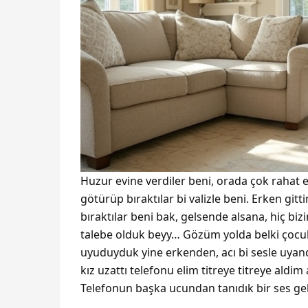
Huzur evine verdiler beni, orada çok rahat
götürüp bıraktılar bi valizle beni. Erken gi
bıraktılar beni bak, gelsende alsana, hiç bi
talebe olduk beyy… Gözüm yolda belki çocukla
uyuduyduk yine erkenden, acı bi sesle uyan
kız uzattı telefonu elim titreye titreye aldi
Telefonun başka ucundan tanıdık bir ses gel