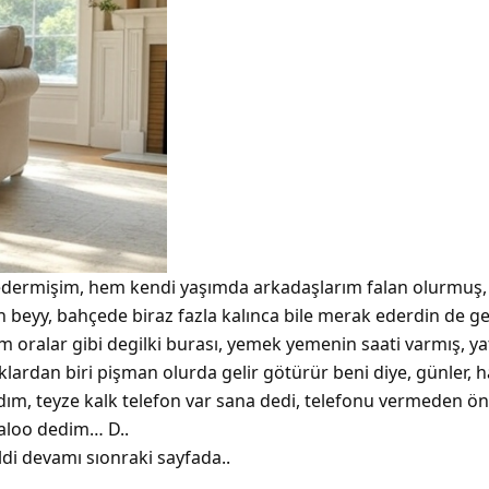
 edermişim, hem kendi yaşımda arkadaşlarım falan olurmuş,
ttin beyy, bahçede biraz fazla kalınca bile merak ederdin de
zim oralar gibi degilki burası, yemek yemenin saati varmış, 
rdan biri pişman olurda gelir götürür beni diye, günler, haf
dım, teyze kalk telefon var sana dedi, telefonu vermeden ön
m aloo dedim… D..
di devamı sıonraki sayfada..