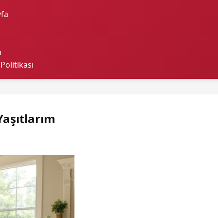
fa
m
 Politikası
Yaşıtlarım