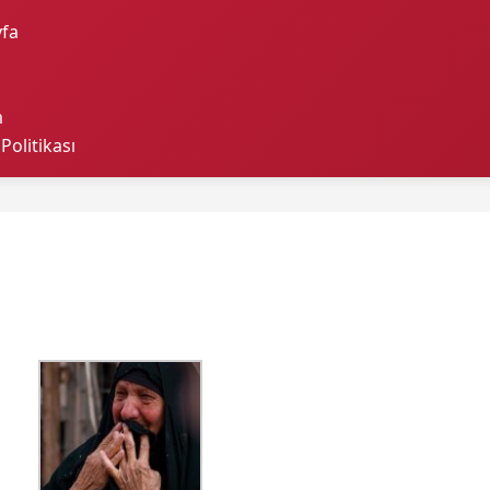
fa
m
 Politikası