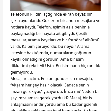
Telefonun kilidini açtığımda ekran beyaz bir
ışıkla aydınlandı. Gözlerim bir anda mesajlara ve
notlara kaydı. Telefon, eşimin asla benimle
paylaşmadığı bir hayata ait gibiydi. Çeşitli
mesajlar, arama kayıtları ve bir fotoğraf albümü
vardı. Kalbim çarpıyordu; bu neydi? Arama
listesine baktığımda, numaraların çoğunun
kayıtlı olmadığını gördüm. Ama bir isim
dikkatimi çekti: Ali Usta. Bu isim bana hiç tanıdık
gelmiyordu.
Mesajları açtım. En son gönderilen mesajda,
“Akşam her şey hazır olacak. Sadece senin
imzan gerekiyor,” yazıyordu. İmza mı? Neden bir
şey imzalaması gerekiyordu ki? Mesaj, bir iş
anlaşmasını andırıyordu ama bu kadar gizemli
bir şekilde saklanması beni hem korkuttu hem