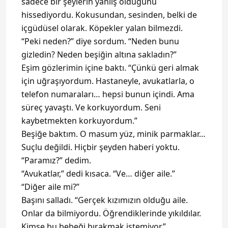
sadece bir şeylerin yanlış olduğunu
hissediyordu. Kokusundan, sesinden, belki de
içgüdüsel olarak. Köpekler yalan bilmezdi.
“Peki neden?” diye sordum. “Neden bunu
gizledin? Neden beşiğin altına sakladın?”
Eşim gözlerimin içine baktı. “Çünkü geri almak
için uğraşıyordum. Hastaneyle, avukatlarla, o
telefon numaraları… hepsi bunun içindi. Ama
süreç yavaştı. Ve korkuyordum. Seni
kaybetmekten korkuyordum.”
Beşiğe baktım. O masum yüz, minik parmaklar…
Suçlu değildi. Hiçbir şeyden haberi yoktu.
“Paramız?” dedim.
“Avukatlar,” dedi kısaca. “Ve… diğer aile.”
“Diğer aile mi?”
Başını salladı. “Gerçek kızımızın olduğu aile.
Onlar da bilmiyordu. Öğrendiklerinde yıkıldılar.
Kimse bu bebeği bırakmak istemiyor.”