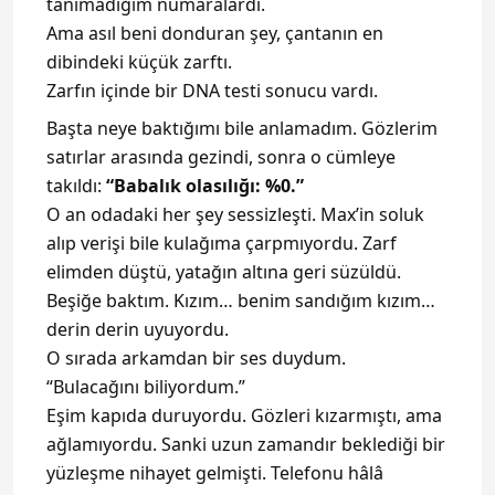
tanımadığım numaralardı.
Ama asıl beni donduran şey, çantanın en
dibindeki küçük zarftı.
Zarfın içinde bir DNA testi sonucu vardı.
Başta neye baktığımı bile anlamadım. Gözlerim
satırlar arasında gezindi, sonra o cümleye
takıldı:
“Babalık olasılığı: %0.”
O an odadaki her şey sessizleşti. Max’in soluk
alıp verişi bile kulağıma çarpmıyordu. Zarf
elimden düştü, yatağın altına geri süzüldü.
Beşiğe baktım. Kızım… benim sandığım kızım…
derin derin uyuyordu.
O sırada arkamdan bir ses duydum.
“Bulacağını biliyordum.”
Eşim kapıda duruyordu. Gözleri kızarmıştı, ama
ağlamıyordu. Sanki uzun zamandır beklediği bir
yüzleşme nihayet gelmişti. Telefonu hâlâ