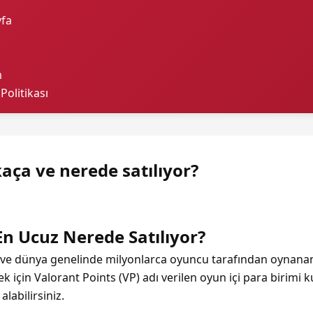
fa
m
 Politikası
kaça ve nerede satılıyor?
En Ucuz Nerede Satılıyor?
en ve dünya genelinde milyonlarca oyuncu tarafından oynan
ek için Valorant Points (VP) adı verilen oyun içi para birimi kul
labilirsiniz.