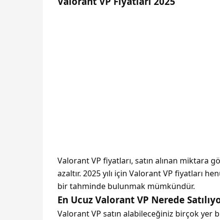
Valorant VP Fiyatları 2025
Valorant VP fiyatları, satın alınan miktara 
azaltır. 2025 yılı için Valorant VP fiyatları
bir tahminde bulunmak mümkündür.
En Ucuz Valorant VP Nerede Satılıy
Valorant VP satın alabileceğiniz birçok yer 