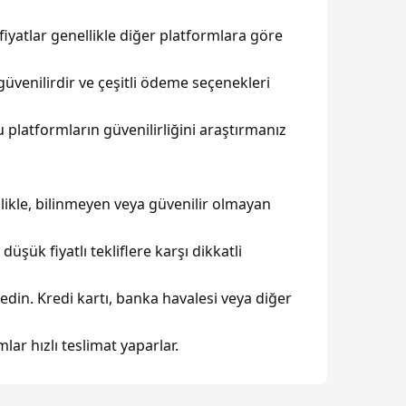
fiyatlar genellikle diğer platformlara göre
 güvenilirdir ve çeşitli ödeme seçenekleri
u platformların güvenilirliğini araştırmanız
likle, bilinmeyen veya güvenilir olmayan
üşük fiyatlı tekliflere karşı dikkatli
n. Kredi kartı, banka havalesi veya diğer
ar hızlı teslimat yaparlar.