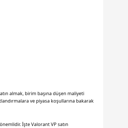
 satın almak, birim başına düşen maliyeti
iyatlandırmalara ve piyasa koşullarına bakarak
nemlidir. İşte Valorant VP satın