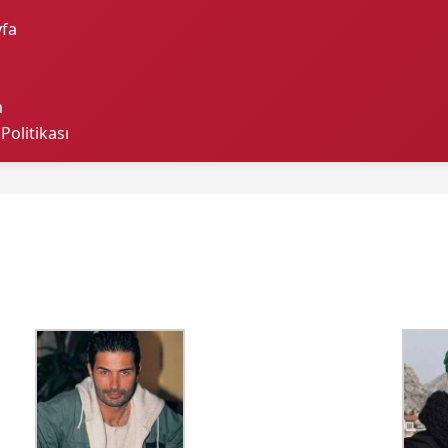
fa
m
 Politikası