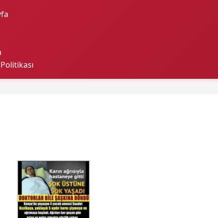
fa
m
 Politikası