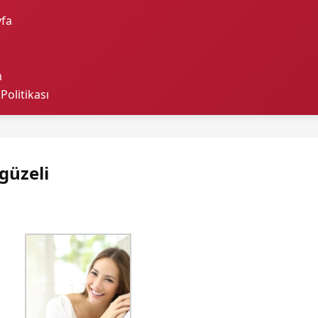
fa
m
 Politikası
 güzeli